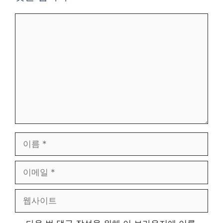
댓
글
이
름
이
메
일
웹
사
이