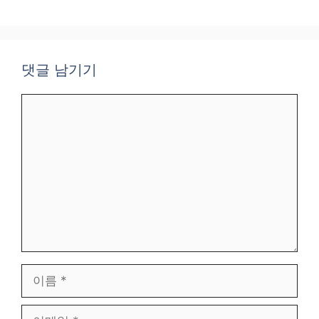
댓글 남기기
댓
글
이
름
이