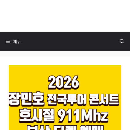
컨
텐
고고남 블로그
츠
로
건
너
메뉴
뛰
기