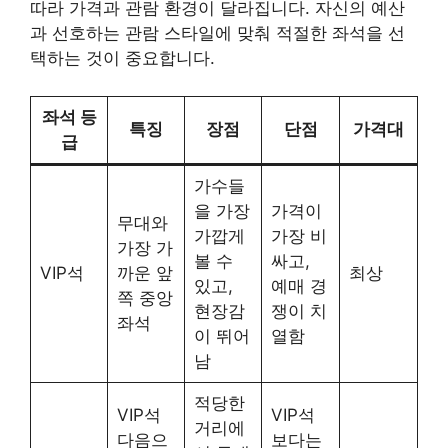
따라 가격과 관람 환경이 달라집니다. 자신의 예산
과 선호하는 관람 스타일에 맞춰 적절한 좌석을 선
택하는 것이 중요합니다.
좌석 등
특징
장점
단점
가격대
급
가수들
을 가장
가격이
무대와
가깝게
가장 비
가장 가
볼 수
싸고,
VIP석
까운 앞
최상
있고,
예매 경
쪽 중앙
현장감
쟁이 치
좌석
이 뛰어
열함
남
적당한
VIP석
VIP석
거리에
다음으
보다는