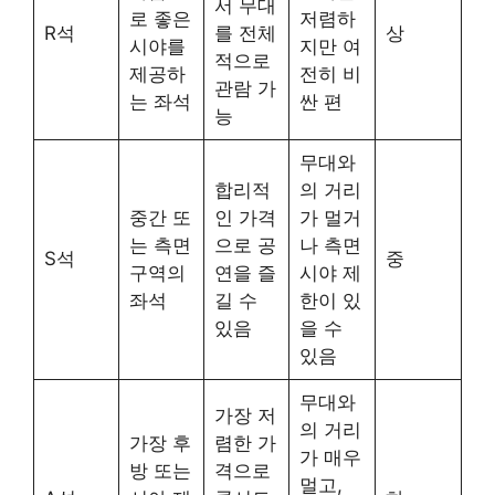
서 무대
로 좋은
저렴하
R석
를 전체
상
시야를
지만 여
적으로
제공하
전히 비
관람 가
는 좌석
싼 편
능
무대와
합리적
의 거리
중간 또
인 가격
가 멀거
는 측면
으로 공
나 측면
S석
중
구역의
연을 즐
시야 제
좌석
길 수
한이 있
있음
을 수
있음
무대와
가장 저
의 거리
가장 후
렴한 가
가 매우
방 또는
격으로
멀고,