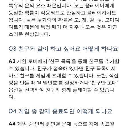
특유의 운의 요소 때문입니다. 모든 플레이어에게
동일한 확률이 적용되므로 안심하고 플레이하셔도
됩니다. 물론 윷가락의 확률은 도, 개, 걸, 윷, 모마다
다르기 때문에 특정 패가 더 자주 나오는 것은 자연
스러운 현상입니다.
Q3 친구와 같이 하고 싶어요 어떻게 하나요
A3
게임 로비에서 ‘친구 목록’을 통해 친구를 추가할
수 있습니다. 친구가 접속해 있다면 친구 목록에서
바로 친구를 게임에 초대할 수 있습니다. 또한, 직접
방을 만들 때 ‘비밀번호’를 설정하거나 ‘친구만 초대’
옵션을 선택하여 친구와 함께 플레이할 수 있습니
다.
Q4 게임 중 강제 종료되면 어떻게 되나요
A4
게임 중 인터넷 연결 문제 등으로 강제 종료될