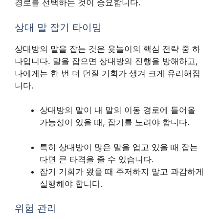
경로를 선택하는 것이 중요합니다.
상대 말 잡기 타이밍
상대방의 말을 잡는 것은 윷놀이의 핵심 전략 중 하
나입니다. 말을 잡으면 상대방의 진행을 방해하고,
나에게는 한 번 더 던질 기회가 생겨 크게 유리해집
니다.
상대방의 말이 내 말의 이동 경로에 들어올
가능성이 있을 때, 잡기를 노려야 합니다.
특히 상대방이 많은 말을 업고 있을 때 잡는
다면 큰 타격을 줄 수 있습니다.
잡기 기회가 왔을 때 주저하지 말고 과감하게
실행해야 합니다.
위험 관리