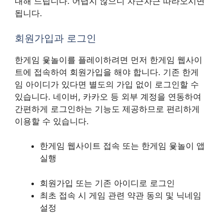
내해 드립니다. 어렵지 않으니 차근차근 따라오시면
됩니다.
회원가입과 로그인
한게임 윷놀이를 플레이하려면 먼저 한게임 웹사이
트에 접속하여 회원가입을 해야 합니다. 기존 한게
임 아이디가 있다면 별도의 가입 없이 로그인할 수
있습니다. 네이버, 카카오 등 외부 계정을 연동하여
간편하게 로그인하는 기능도 제공하므로 편리하게
이용할 수 있습니다.
한게임 웹사이트 접속 또는 한게임 윷놀이 앱
실행
회원가입 또는 기존 아이디로 로그인
최초 접속 시 게임 관련 약관 동의 및 닉네임
설정