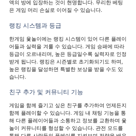
액의 방에 입장하는 것이 현명합니다. 무리한 베팅
은 게임 머리 손실로 이어질 수 있습니다.
랭킹 시스템과 등급
한게임 윷놀이에는 랭킹 시스템이 있어 다른 플레이
어들과 실력을 겨룰 수 있습니다. 게임 승패에 따라
등급이 오르내리며, 높은 등급일수록 실력자로 인정
받게 됩니다. 랭킹은 시즌별로 초기화되기도 하며,
높은 랭킹을 달성하면 특별한 보상을 받을 수도 있
습니다.
친구 추가 및 커뮤니티 기능
게임을 함께 즐기고 싶은 친구를 추가하여 언제든지
함께 플레이할 수 있습니다. 게임 내 채팅 기능을 통
해 다른 플레이어들과 소통하고 정보를 교환하며 윷
놀이 커뮤니티를 형성할 수 있습니다. 관전 모드를
통해 다른 사람들의 플레이를 지켜보며 전략을 배우