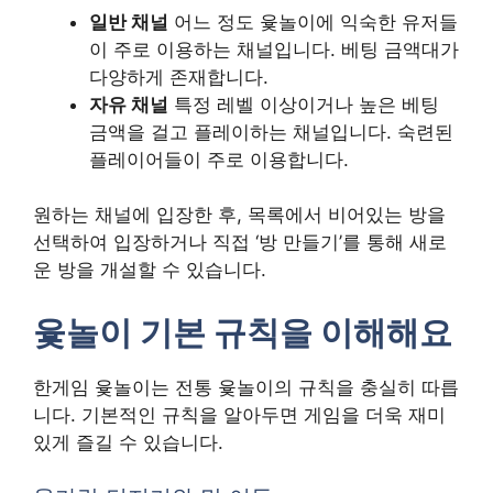
일반 채널
어느 정도 윷놀이에 익숙한 유저들
이 주로 이용하는 채널입니다. 베팅 금액대가
다양하게 존재합니다.
자유 채널
특정 레벨 이상이거나 높은 베팅
금액을 걸고 플레이하는 채널입니다. 숙련된
플레이어들이 주로 이용합니다.
원하는 채널에 입장한 후, 목록에서 비어있는 방을
선택하여 입장하거나 직접 ‘방 만들기’를 통해 새로
운 방을 개설할 수 있습니다.
윷놀이 기본 규칙을 이해해요
한게임 윷놀이는 전통 윷놀이의 규칙을 충실히 따릅
니다. 기본적인 규칙을 알아두면 게임을 더욱 재미
있게 즐길 수 있습니다.