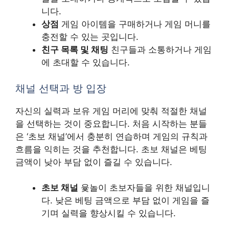
니다.
상점
게임 아이템을 구매하거나 게임 머니를
충전할 수 있는 곳입니다.
친구 목록 및 채팅
친구들과 소통하거나 게임
에 초대할 수 있습니다.
채널 선택과 방 입장
자신의 실력과 보유 게임 머리에 맞춰 적절한 채널
을 선택하는 것이 중요합니다. 처음 시작하는 분들
은 ‘초보 채널’에서 충분히 연습하며 게임의 규칙과
흐름을 익히는 것을 추천합니다. 초보 채널은 베팅
금액이 낮아 부담 없이 즐길 수 있습니다.
초보 채널
윷놀이 초보자들을 위한 채널입니
다. 낮은 베팅 금액으로 부담 없이 게임을 즐
기며 실력을 향상시킬 수 있습니다.