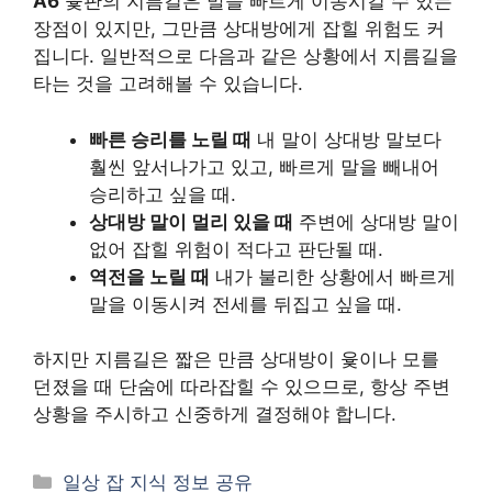
A6
윷판의 지름길은 말을 빠르게 이동시킬 수 있는
장점이 있지만, 그만큼 상대방에게 잡힐 위험도 커
집니다. 일반적으로 다음과 같은 상황에서 지름길을
타는 것을 고려해볼 수 있습니다.
빠른 승리를 노릴 때
내 말이 상대방 말보다
훨씬 앞서나가고 있고, 빠르게 말을 빼내어
승리하고 싶을 때.
상대방 말이 멀리 있을 때
주변에 상대방 말이
없어 잡힐 위험이 적다고 판단될 때.
역전을 노릴 때
내가 불리한 상황에서 빠르게
말을 이동시켜 전세를 뒤집고 싶을 때.
하지만 지름길은 짧은 만큼 상대방이 윷이나 모를
던졌을 때 단숨에 따라잡힐 수 있으므로, 항상 주변
상황을 주시하고 신중하게 결정해야 합니다.
카
일상 잡 지식 정보 공유