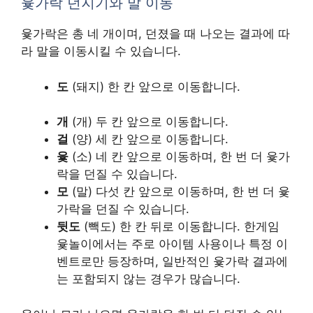
윷가락 던지기와 말 이동
윷가락은 총 네 개이며, 던졌을 때 나오는 결과에 따
라 말을 이동시킬 수 있습니다.
도
(돼지) 한 칸 앞으로 이동합니다.
개
(개) 두 칸 앞으로 이동합니다.
걸
(양) 세 칸 앞으로 이동합니다.
윷
(소) 네 칸 앞으로 이동하며, 한 번 더 윷가
락을 던질 수 있습니다.
모
(말) 다섯 칸 앞으로 이동하며, 한 번 더 윷
가락을 던질 수 있습니다.
뒷도
(빽도) 한 칸 뒤로 이동합니다. 한게임
윷놀이에서는 주로 아이템 사용이나 특정 이
벤트로만 등장하며, 일반적인 윷가락 결과에
는 포함되지 않는 경우가 많습니다.