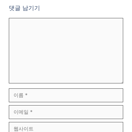
댓글 남기기
댓
글
이
름
이
메
일
웹