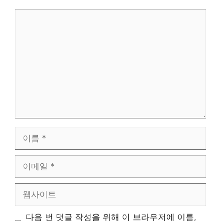
댓
글
이
름
이
메
일
웹
사
이
다음 번 댓글 작성을 위해 이 브라우저에 이름,