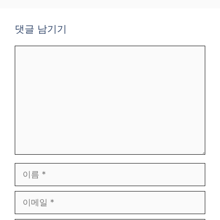
댓글 남기기
댓
글
이
름
이
메