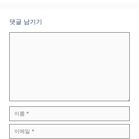
댓글 남기기
댓
글
이
름
이
메