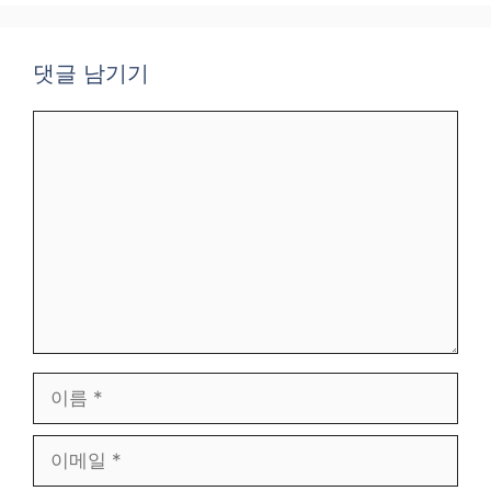
댓글 남기기
댓
글
이
름
이
메