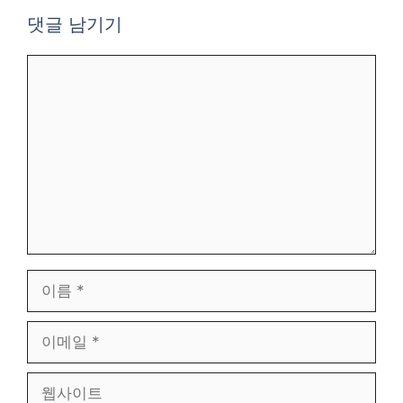
댓글 남기기
댓
글
이
름
이
메
일
웹