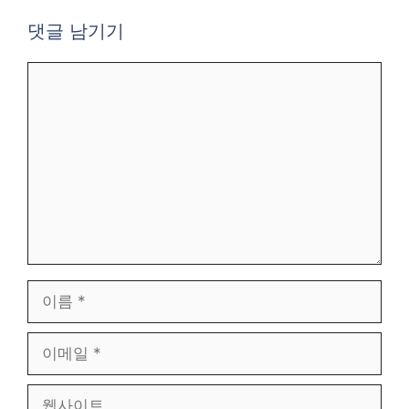
댓글 남기기
댓
글
이
름
이
메
일
웹