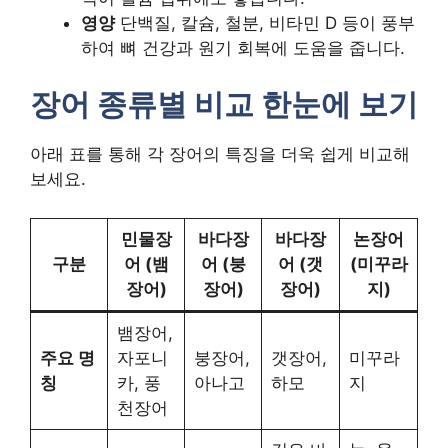
영양
단백질, 칼슘, 철분, 비타민 D 등이 풍부
하여 뼈 건강과 원기 회복에 도움을 줍니다.
장어 종류별 비교 한눈에 보기
아래 표를 통해 각 장어의 특징을 더욱 쉽게 비교해
보세요.
민물장
바다장
바다장
논장어
구분
어 (뱀
어 (붕
어 (갯
(미꾸라
장어)
장어)
장어)
지)
뱀장어,
주요 명
자포니
붕장어,
갯장어,
미꾸라
칭
카, 풍
아나고
하모
지
천장어