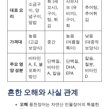
회 (세
샤브샤
소금구
꼬시),
브 (유
추어탕,
대표 요
이, 양
구이,
비끼),
추어튀
리
념구이,
탕, 튀
구이,
김
덮밥
김
회
높음
높음
낮음
가격대
(고급
중간
(여름철
(대중적
보양식)
특미)
보양식)
비타민
칼슘,
단백질,
단백질,
주요 영
A, E, 불
철분,
비타민
DHA,
양 성분
포화지
비타민
A, 칼슘
EPA
방산
D
흔한 오해와 사실 관계
오해
풍천장어는 자연산 민물장어의 특별한