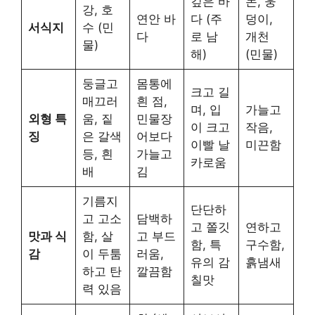
깊은 바
논, 웅
강, 호
연안 바
다 (주
덩이,
서식지
수 (민
다
로 남
개천
물)
해)
(민물)
둥글고
몸통에
크고 길
매끄러
흰 점,
며, 입
가늘고
외형 특
움, 짙
민물장
이 크고
작음,
징
은 갈색
어보다
이빨 날
미끈함
등, 흰
가늘고
카로움
배
김
기름지
단단하
고 고소
담백하
고 쫄깃
연하고
맛과 식
함, 살
고 부드
함, 특
구수함,
감
이 두툼
러움,
유의 감
흙냄새
하고 탄
깔끔함
칠맛
력 있음