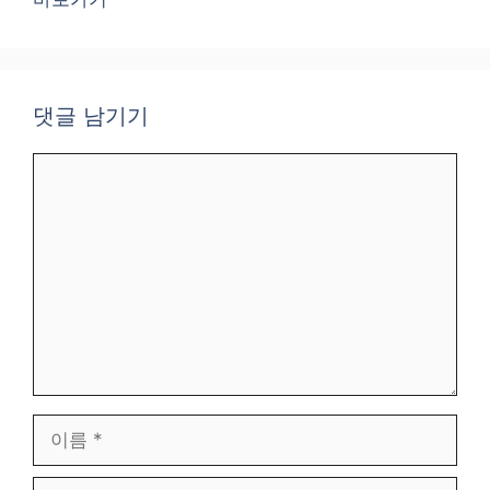
댓글 남기기
댓
글
이
름
이