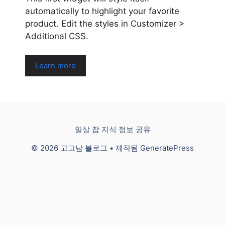
automatically to highlight your favorite
product. Edit the styles in Customizer >
Additional CSS.
Learn more
일상 잡 지식 정보 공유
© 2026 고고남 블로그
• 제작됨
GeneratePress