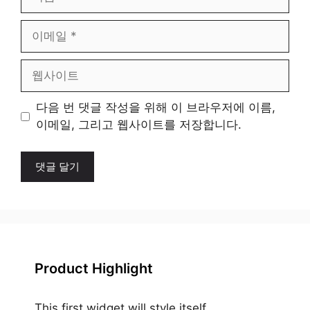
름
이
메
일
웹
사
이
다음 번 댓글 작성을 위해 이 브라우저에 이름,
트
이메일, 그리고 웹사이트를 저장합니다.
Product Highlight
This first widget will style itself