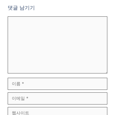
댓글 남기기
댓
글
이
름
이
메
일
웹