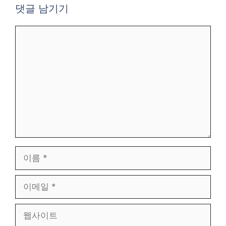
댓글 남기기
댓
글
이
름
이
메
일
웹
사