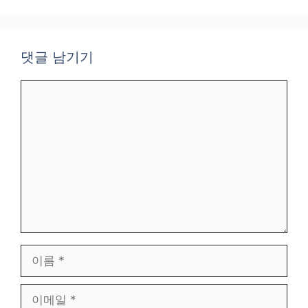
댓글 남기기
댓
글
이
름
이