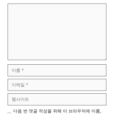
댓
글
이
름
이
메
일
웹
사
이
다음 번 댓글 작성을 위해 이 브라우저에 이름,