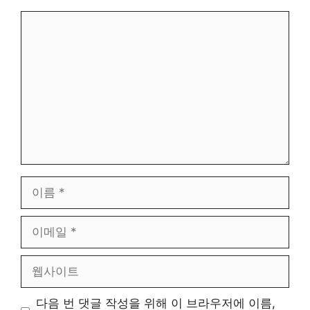
댓
글
이
름
이
메
일
웹
사
이
다음 번 댓글 작성을 위해 이 브라우저에 이름,