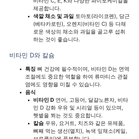
비타민 C, E, K와 다양한 파이토케미컬을
제공합니다.
색깔 채소 및 과일
토마토(라이코펜), 당근
(베타카로틴), 오렌지(비타민 C) 등 다채
로운 색상의 채소와 과일을 골고루 섭취
하는 것이 좋습니다.
비타민 D와 칼슘
특징
뼈 건강에 필수적이며, 비타민 D는 면역
조절에도 중요한 역할을 하여 류마티스 관절
염에도 영향을 미칠 수 있습니다.
음식
비타민 D
연어, 고등어, 달걀노른자, 비타
민 D 강화 우유 및 시리얼 등이 있으며,
햇볕을 쬐는 것도 중요합니다.
칼슘
우유, 요거트, 치즈와 같은 유제품,
뼈째 먹는 생선(멸치), 녹색 잎채소(케일,
브로콜리)에 풍부합니다.