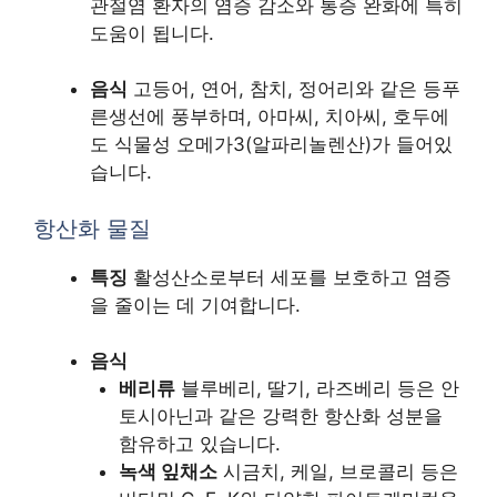
관절염 환자의 염증 감소와 통증 완화에 특히
도움이 됩니다.
음식
고등어, 연어, 참치, 정어리와 같은 등푸
른생선에 풍부하며, 아마씨, 치아씨, 호두에
도 식물성 오메가3(알파리놀렌산)가 들어있
습니다.
항산화 물질
특징
활성산소로부터 세포를 보호하고 염증
을 줄이는 데 기여합니다.
음식
베리류
블루베리, 딸기, 라즈베리 등은 안
토시아닌과 같은 강력한 항산화 성분을
함유하고 있습니다.
녹색 잎채소
시금치, 케일, 브로콜리 등은