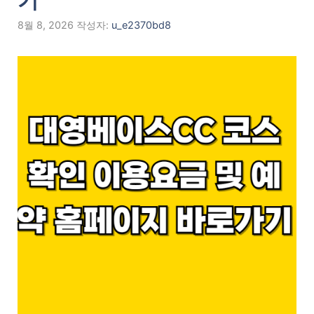
기
8월 8, 2026
작성자:
u_e2370bd8